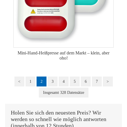
Mini-Hand-Heißpresse auf dem Markt – klein, aber
oho!
<
1
2
3
4
5
6
7
>
Insgesamt 328 Datensätze
Holen Sie sich den neuesten Preis? Wir
werden so schnell wie möglich antworten
(innerhalb von 12 Stunden)