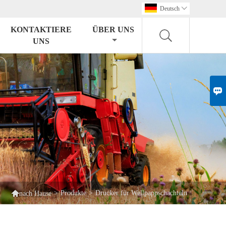
Deutsch

KONTAKTIERE
ÜBER UNS
UNS


>
Produkte
>
Drucker für Wellpappschachteln
nach Hause