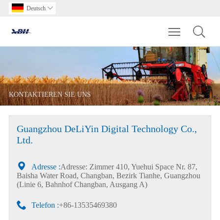
Deutsch

Toggle main m
KONTAKTIEREN SIE UNS
Guangzhou DeLiYin Digital Technology Co.,
Ltd.

Adresse :
Adresse: Zimmer 410, Yuehui Space Nr. 87,
Baisha Water Road, Changban, Bezirk Tianhe, Guangzhou
(Linie 6, Bahnhof Changban, Ausgang A)

Telefon :
+86-13535469380