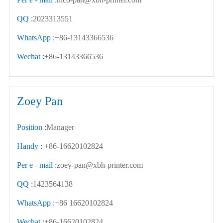
QQ :
2023313551
WhatsApp :
+86-13143366536
Wechat :
+86-13143366536
Zoey Pan
Position :
Manager
Handy :
+86-16620102824
Per e - mail :
zoey-pan@xbh-printer.com
QQ :
1423564138
WhatsApp :
+86 16620102824
Wechat :
+86-16620102824