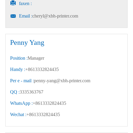

faxen :

Email :
cheryl@xbh-printer.com
Penny Yang
Position :
Manager
Handy :
+8613332824435
Per e - mail :
penny-yang@xbh-printer.com
QQ :
3335363767
WhatsApp :
+8613332824435
Wechat :
+8613332824435