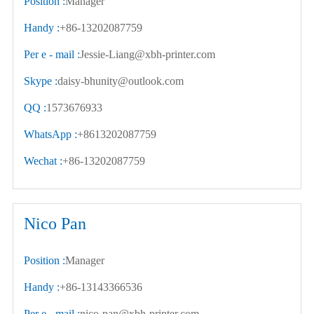
Position :
Manager
Handy :
+86-13202087759
Per e - mail :
Jessie-Liang@xbh-printer.com
Skype :
daisy-bhunity@outlook.com
QQ :
1573676933
WhatsApp :
+8613202087759
Wechat :
+86-13202087759
Nico Pan
Position :
Manager
Handy :
+86-13143366536
Per e - mail :
nico-pan@xbh-printer.com