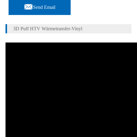

Send Email
3D Puff HTV Wärmetransfer-Vinyl