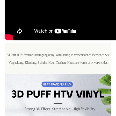
3d Puff HTV Wärmeübertragungsvinyl wird häufig in verschiedenen Bereichen wie
Verpackung, Kleidung, Schuhe, Hüte, Taschen, Haushaltswaren usw. verwendet.