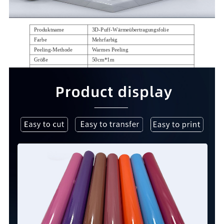
Produktname
3D-Puff-Wärmeübertragungsfolie
Farbe
Mehrfarbig
Peeling-Methode
Warmes Peeling
Größe
50cm*1m
Material
HTV