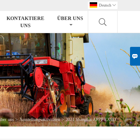
Deutsch

KONTAKTIERE
ÜBER UNS
UNS

über uns
>
Ausstellungsaktivitäten
>
2021 Shanghai APPP EXPO