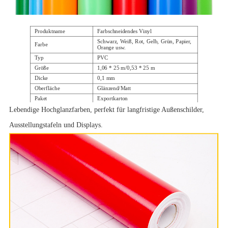
Produktname
Farbschneidendes Vinyl
Schwarz, Weiß, Rot, Gelb, Grün, Papier,
Farbe
Orange usw.
Typ
PVC
Größe
1,06 * 25 m/0,53 * 25 m
Dicke
0,1 mm
Oberfläche
Glänzend/Matt
Paket
Exportkarton
Anwendung
Werbedekoration
Lebendige Hochglanzfarben, perfekt für langfristige Außenschilder,
Ausstellungstafeln und Displays.