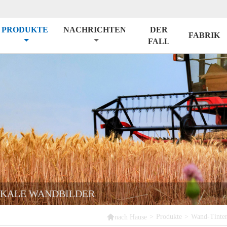
PRODUKTE
NACHRICHTEN
DER
FABRIK
FALL
IKALE WANDBILDER

>
Produkte
>
Wand-Tinten
nach Hause