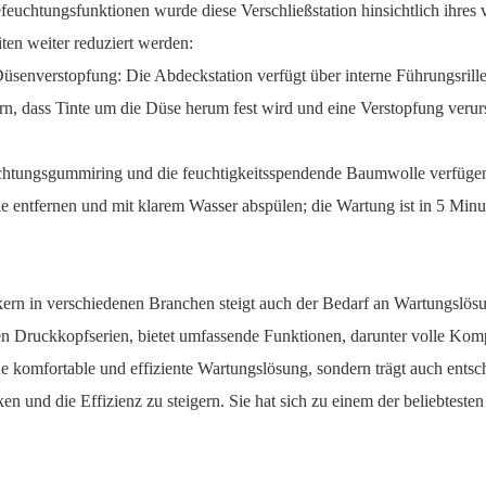
euchtungsfunktionen wurde diese Verschließstation hinsichtlich ihres 
ten weiter reduziert werden:
Düsenverstopfung: Die Abdeckstation verfügt über interne Führungsrille
rn, dass Tinte um die Düse herum fest wird und eine Verstopfung verur
chtungsgummiring und die feuchtigkeitsspendende Baumwolle verfügen
le entfernen und mit klarem Wasser abspülen; die Wartung ist in 5 Min
ern in verschiedenen Branchen steigt auch der Bedarf an Wartungslös
Druckkopfserien, bietet umfassende Funktionen, darunter volle Kompat
ine komfortable und effiziente Wartungslösung, sondern trägt auch ents
n und die Effizienz zu steigern. Sie hat sich zu einem der beliebtest