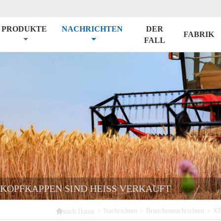
PRODUKTE
NACHRICHTEN
DER
FABRIK
FALL
KOPFKAPPEN SIND HEISS VERKAUFT

>
Nachrichten
>
Branchennachrichten
>
XP
nach Hause