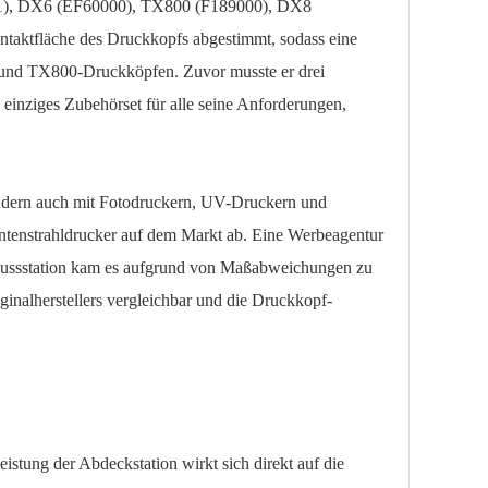
80-A1), DX6 (EF60000), TX800 (F189000), DX8
aktfläche des Druckkopfs abgestimmt, sodass eine
- und TX800-Druckköpfen. Zuvor musste er drei
 einziges Zubehörset für alle seine Anforderungen,
ondern auch mit Fotodruckern, UV-Druckern und
intenstrahldrucker auf dem Markt ab. Eine Werbeagentur
lussstation kam es aufgrund von Maßabweichungen zu
ginalherstellers vergleichbar und die Druckkopf-
stung der Abdeckstation wirkt sich direkt auf die