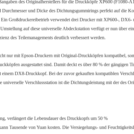
r Maßangaben des Originalherstellers für die Druckköpfe XP600 (F10
urchmesser und Dicke des Dichtungsgummirings perfekt auf die Kont
ist. Ein Großdruckereibetrieb verwendet drei Drucker mit XP600-, DX6
Umstellung auf diese universelle Abdeckstation verfügt er nun über ein
ienz des Teilemanagements deutlich verbessert werden.
nicht nur mit Epson-Druckern mit Original-Druckköpfen kompatibel, s
uckköpfen ausgestattet sind. Damit deckt es über 80 % der gängigen T
 einem DX8-Druckkopf. Bei der zuvor gekauften kompatiblen Versch
niverselle Verschlussstation ist die Dichtungsleistung mit der des Ori
ung, verlängert die Lebensdauer des Druckkopfs um 50 %
nn Tausende von Yuan kosten. Die Versiegelungs- und Feuchtigkeitslei