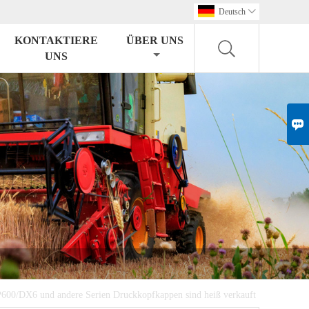
Deutsch

KONTAKTIERE
ÜBER UNS
UNS

600/DX6 und andere Serien Druckkopfkappen sind heiß verkauft