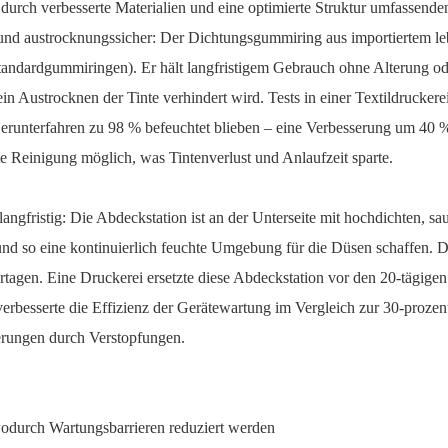
durch verbesserte Materialien und eine optimierte Struktur umfassend
nd austrocknungssicher: Der Dichtungsgummiring aus importiertem lebe
Standardgummiringen). Er hält langfristigem Gebrauch ohne Alterung o
ein Austrocknen der Tinte verhindert wird. Tests in einer Textildrucker
erunterfahren zu 98 % befeuchtet blieben – eine Verbesserung um 40 
 Reinigung möglich, was Tintenverlust und Anlaufzeit sparte.
langfristig: Die Abdeckstation ist an der Unterseite mit hochdichten, sa
nd so eine kontinuierlich feuchte Umgebung für die Düsen schaffen. D
iertagen. Eine Druckerei ersetzte diese Abdeckstation vor den 20-tägige
verbesserte die Effizienz der Gerätewartung im Vergleich zur 30-proz
gerungen durch Verstopfungen.
odurch Wartungsbarrieren reduziert werden