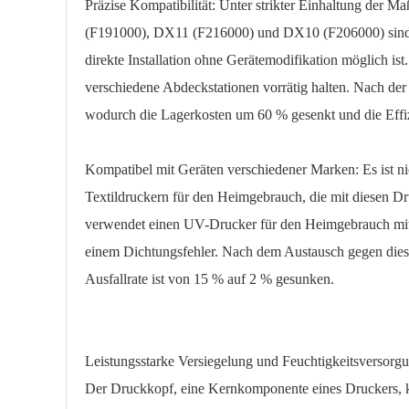
Präzise Kompatibilität: Unter strikter Einhaltung de
(F191000), DX11 (F216000) und DX10 (F206000) sind D
direkte Installation ohne Gerätemodifikation möglich 
verschiedene Abdeckstationen vorrätig halten. Nach der 
wodurch die Lagerkosten um 60 % gesenkt und die Effiz
Kompatibel mit Geräten verschiedener Marken: Es ist 
Textildruckern für den Heimgebrauch, die mit diesen Dr
verwendet einen UV-Drucker für den Heimgebrauch mit
einem Dichtungsfehler. Nach dem Austausch gegen diese u
Ausfallrate ist von 15 % auf 2 % gesunken.
Leistungsstarke Versiegelung und Feuchtigkeitsversorg
Der Druckkopf, eine Kernkomponente eines Druckers, ka