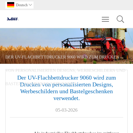
Deutsch

Toggle main m
DER UV-FLACHBETTDRUCKER 9060 WIRD ZUM DRUCKEN
VON PERSONALISIERTEN DESIGNS, WERBESCHILDERN UND
Der UV-Flachbettdrucker 9060 wird zum
Drucken von personalisierten Designs,
BASTELGESCHENKEN VERWENDET.
Werbeschildern und Bastelgeschenken
verwendet.
05-03-2026