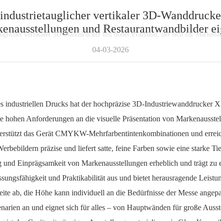
, industrietauglicher vertikaler 3D-Wanddrucker
enausstellungen und Restaurantwandbilder ei
etauglicher vertikaler 3D-Wanddrucker mit hoher Präzision, der sich für Marken
04-03-2026
striellen Drucks hat der hochpräzise 3D-Industriewanddrucker XB
 die hohen Anforderungen an die visuelle Präsentation von Markenauss
 unterstützt das Gerät CMYKW-Mehrfarbentintenkombinationen und err
erbebildern präzise und liefert satte, feine Farben sowie eine starke 
ng und Einprägsamkeit von Markenausstellungen erheblich und trägt zu 
igkeit und Praktikabilität aus und bietet herausragende Leistungsf
eite ab, die Höhe kann individuell an die Bedürfnisse der Messe angep
enarien an und eignet sich für alles – von Hauptwänden für große Aus