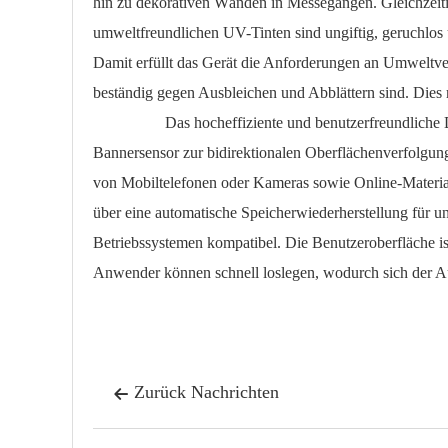
hin zu dekorativen Wänden in Messegängen. Gleichzeitig
umweltfreundlichen UV-Tinten sind ungiftig, geruchlo
Damit erfüllt das Gerät die Anforderungen an Umweltver
beständig gegen Ausbleichen und Abblättern sind. Dies 
Das hocheffiziente und benutzerfreundliche Design 
Bannersensor zur bidirektionalen Oberflächenverfolgun
von Mobiltelefonen oder Kameras sowie Online-Material
über eine automatische Speicherwiederherstellung für 
Betriebssystemen kompatibel. Die Benutzeroberfläche is
Anwender können schnell loslegen, wodurch sich der Au
Zurück Nachrichten
