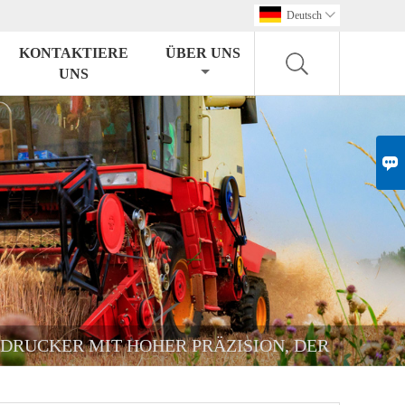
Deutsch

KONTAKTIERE
ÜBER UNS
UNS

DDRUCKER MIT HOHER PRÄZISION, DER