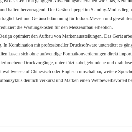
 ist das Gerät mit gängigen Ausstellungsmaterialien wie Glas, Kerami
s und haften hervorragend. Der Geräuschpegel im Standby-Modus liegt
träglichkeit und Geräuschdämmung für Indoor-Messen und gewährleistet
reduziert die Wartungskosten für den Messeaufbau erheblich.
optimiert den Aufbau von Markenausstellungen. Das Gerät arbeitet 
g. In Kombination mit professioneller Drucksoftware unterstützt es 
ien lassen sich ohne aufwendige Formatkonvertierungen direkt import
unterbrochene Druckvorgänge, unterstützt kabelgebundene und drahtlos
t wahlweise auf Chinesisch oder Englisch umschaltbar, weitere Sprachen
fbauzyklus deutlich verkürzt und Marken einen Wettbewerbsvorteil be