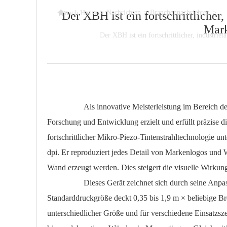

>
Nachrichten
>
Branchennachrichten
>
Der XBH ist ein fortschrittlicher
nach Hause
Mark
Der XBH ist ein fortschrittlicher, industri
Als innovative Meisterleistung im Bereich des indu
Forschung und Entwicklung erzielt und erfüllt präzise
fortschrittlicher Mikro-Piezo-Tintenstrahltechnologie
dpi. Er reproduziert jedes Detail von Markenlogos und W
Wand erzeugt werden. Dies steigert die visuelle Wirku
Dieses Gerät zeichnet sich durch seine Anpassungsfäh
Standarddruckgröße deckt 0,35 bis 1,9 m × beliebige Br
unterschiedlicher Größe und für verschiedene Einsatzsz