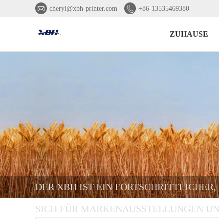


cheryl@xbh-printer.com
+86-13535469380
ZUHAUSE
DER XBH IST EIN FORTSCHRITTLICHER
SICH FÜR MARKENAUSSTELLUNGEN UN