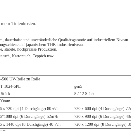
 mehr Tintenkosten.
m, dauerhafte und unveränderliche Qualitätsgarantie auf industriellem Niveau.
rungsschiene auf japanischem THK-Industrieniveau.
, stabile, hochpräzise Produktion.
tentuch, Kartontuch, Teppich usw
-500 UV-Rolle zu Rolle
T 1024-6PL
gen5
 Stück
8 / 12 Stück
000mm
6 x 720 dpi (4 Durchgänge) 80㎡/h
720 x 600 dpi (4 Durchgänge) 7
6*1080 dpi (6 Durchgänge) 52㎡/h
720 x 900 dpi (6 Durchgänge) 4
6 x 1440 dpi (8 Durchgänge) 40㎡/h
720 x 1200 dpi (8 Durchgänge) 