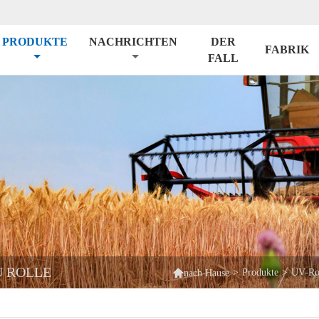
PRODUKTE
NACHRICHTEN
DER
FABRIK
FALL
U ROLLE

>
Produkte
>
UV-Rol
nach Hause