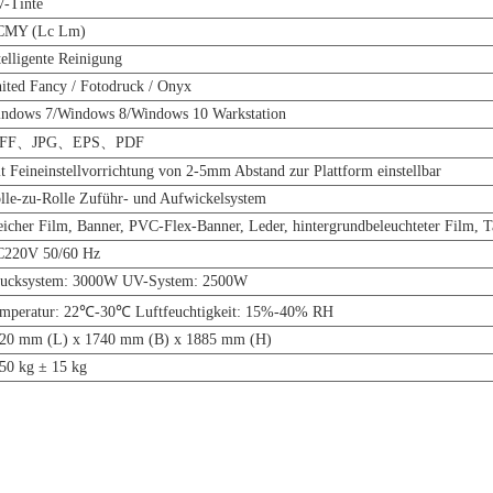
-Tinte
CMY (Lc Lm)
telligente Reinigung
ited Fancy / Fotodruck / Onyx
ndows 7/Windows 8/Windows 10 Warkstation
IFF、JPG、EPS、PDF
t Feineinstellvorrichtung von 2-5mm Abstand zur Plattform einstellbar
lle-zu-Rolle Zuführ- und Aufwickelsystem
icher Film, Banner, PVC-Flex-Banner, Leder, hintergrundbeleuchteter Film, T
220V 50/60 Hz
ucksystem: 3000W UV-System: 2500W
mperatur: 22℃-30℃ Luftfeuchtigkeit: 15%-40% RH
20 mm (L) x 1740 mm (B) x 1885 mm (H)
50 kg ± 15 kg