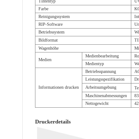
Tintentyp
UV
Farbe
K
Reinigungssystem
In
RIP-Software
Un
Betriebssystem
Wi
Bildformat
T
Wagenhöhe
Mi
Medienbearbeitung
Ro
Medien
Medientyp
We
Betriebsspannung
AC
Leistungsspezifikation
Dr
Informationen drucken
Arbeitsumgebung
Te
Maschinenabmessungen
83
Nettogewicht
42
Druckerdetails