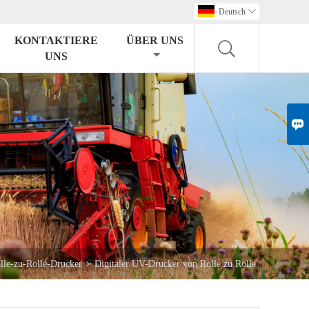
Deutsch

KONTAKTIERE
ÜBER UNS
UNS

le-zu-Rolle-Drucker
>
Digitaler UV-Drucker von Rolle zu Rolle