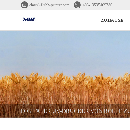


cheryl@xbh-printer.com
+86-13535469380
ZUHAUSE
DIGITALER UV-DRUCKER VON ROLLE Z