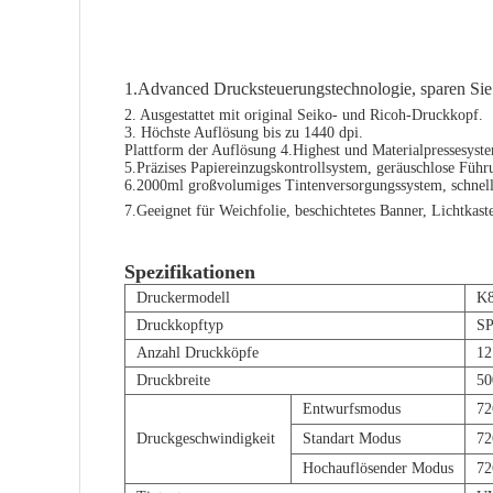
1.Advanced Drucksteuerungstechnologie, sparen Sie
2. Ausgestattet mit original Seiko- und Ricoh-Druckkopf.
3. Höchste Auflösung bis zu 1440 dpi.
Plattform der Auflösung 4.Highest und Materialpressesyste
5.Präzises Papiereinzugskontrollsystem, geräuschlose Füh
6.2000ml großvolumiges Tintenversorgungssystem, schnelle
7.Geeignet für Weichfolie, beschichtetes Banner, Lichtkas
Spezifikationen
Druckermodell
K8
Druckkopftyp
SP
Anzahl Druckköpfe
12
Druckbreite
5
Entwurfsmodus
72
Druckgeschwindigkeit
Standart Modus
72
Hochauflösender Modus
72