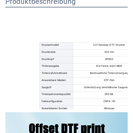
Produktbeschreibung
Druckermodell
C31 Desktop-DTF-Drucker
Druckbreite
330 mm
Druckkopf
XP600
Tintenausgabe
Erst Farbe, dann Weiß
Tintenzufuhrmethode
Kontinuierliche Tintenversorgung
Anwendbare Medien
DTF-Film
Saugluft
Unterstützung (einstellbares Saugmomen
Tintenpatronenkapazität
260 ML
Farbkonfiguration
CMYK +W
Anwendbares System
Windows
Software
Montai/RIP/Fotodruck
Stromspannung
110 V/220 V
Aussehensmaße
940x330x290mm