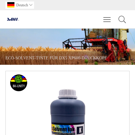
Deutsch

Toggle main m
ECO-SOLVENT-TINTE FÜR DX5 XP600-DRUCKKOPF