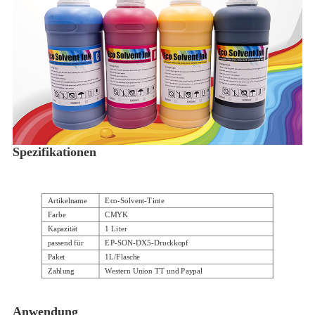
Spezifikationen
Artikelname
Eco-Solvent-Tinte
Farbe
CMYK
Kapazität
1 Liter
passend für
EP-SON-DX5-Druckkopf
Paket
1L/Flasche
Zahlung
Western Union TT und Paypal
Versand
DHL EMS TNT UPS FEDEX und so weiter
Anwendung