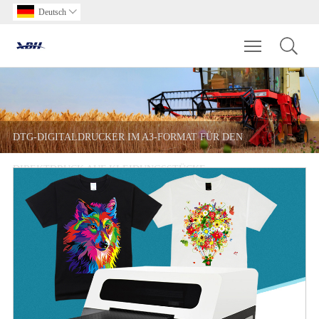
Deutsch

Toggle main m
DTG-DIGITALDRUCKER IM A3-FORMAT FÜR DEN
DIREKTDRUCK AUF KLEIDUNGSSTÜCKE