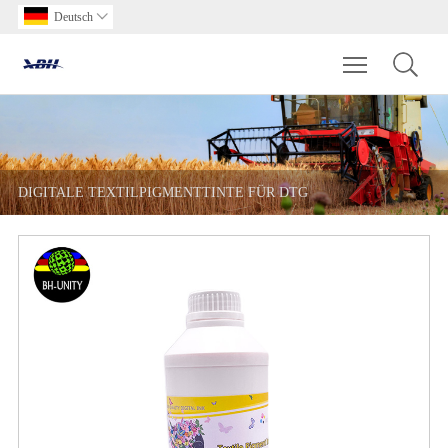
Deutsch

Toggle main m
DIGITALE TEXTILPIGMENTTINTE FÜR DTG