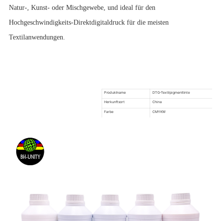
Natur-, Kunst- oder Mischgewebe, und ideal für den
Hochgeschwindigkeits-Direktdigitaldruck für die meisten
Textilanwendungen.
Produktname
DTG-Textilpigmenttinte
Herkunftsort
China
Farbe
CMYKW
verwenden für
DTG-Drucker
Paket
Neutrale Verpackung / kundenspezifisch
Lieferung
1-7 Werktage