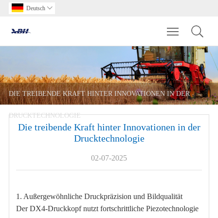
Deutsch

Toggle main m
DIE TREIBENDE KRAFT HINTER INNOVATIONEN IN DER
DRUCKTECHNOLOGIE
Die treibende Kraft hinter Innovationen in der
Drucktechnologie
02-07-2025
1. Außergewöhnliche Druckpräzision und Bildqualität
Der DX4-Druckkopf nutzt fortschrittliche Piezotechnologie