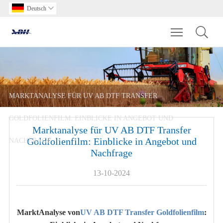
Deutsch

Toggle main m
MARKTANALYSE FÜR UV AB DTF TRANSFER
GOLDFOLIENFILM: EINBLICKE IN ANGEBOT UND
Marktanalyse für UV AB DTF Transfer
Goldfolienfilm: Einblicke in Angebot und
NACHFRAGE
Nachfrage
13-10-2024
Markt
Analyse von
UV AB DTF Transfer Goldfolienfilm
: