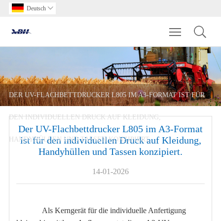
Deutsch

Toggle main m
DER UV-FLACHBETTDRUCKER L805 IM A3-FORMAT IST FÜR
DEN INDIVIDUELLEN DRUCK AUF KLEIDUNG,
Der UV-Flachbettdrucker L805 im A3-Format
ist für den individuellen Druck auf Kleidung,
HANDYHÜLLEN UND TASSEN KONZIPIERT.
Handyhüllen und Tassen konzipiert.
14-01-2026
Als Kerngerät für die individuelle Anfertigung