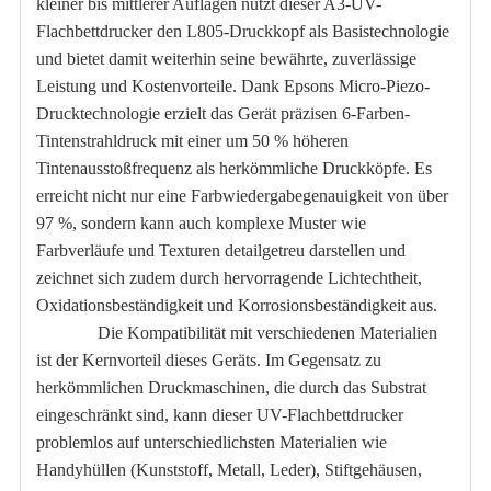
kleiner bis mittlerer Auflagen nutzt dieser A3-UV-
Flachbettdrucker den L805-Druckkopf als Basistechnologie
und bietet damit weiterhin seine bewährte, zuverlässige
Leistung und Kostenvorteile. Dank Epsons Micro-Piezo-
Drucktechnologie erzielt das Gerät präzisen 6-Farben-
Tintenstrahldruck mit einer um 50 % höheren
Tintenausstoßfrequenz als herkömmliche Druckköpfe. Es
erreicht nicht nur eine Farbwiedergabegenauigkeit von über
97 %, sondern kann auch komplexe Muster wie
Farbverläufe und Texturen detailgetreu darstellen und
zeichnet sich zudem durch hervorragende Lichtechtheit,
Oxidationsbeständigkeit und Korrosionsbeständigkeit aus.
Die Kompatibilität mit verschiedenen Materialien
ist der Kernvorteil dieses Geräts. Im Gegensatz zu
herkömmlichen Druckmaschinen, die durch das Substrat
eingeschränkt sind, kann dieser UV-Flachbettdrucker
problemlos auf unterschiedlichsten Materialien wie
Handyhüllen (Kunststoff, Metall, Leder), Stiftgehäusen,