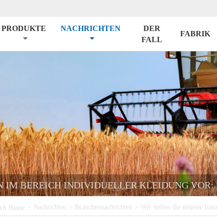
PRODUKTE
NACHRICHTEN
DER
FABRIK
FALL
N IM BEREICH INDIVIDUELLER KLEIDUNG VOR:
>
Nachrichten
>
Branchennachrichten
>
Wir stellen die neueste Inn
ch Hause