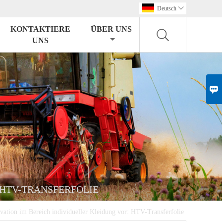
Deutsch

KONTAKTIERE
ÜBER UNS
UNS

 HTV-TRANSFERFOLIE
ovation im Bereich individueller Kleidung vor: HTV-Transferfolie