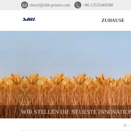


cheryl@xbh-printer.com
+86-13535469380
ZUHAUSE
WIR STELLEN DIE NEUESTE INNOVATIO

na