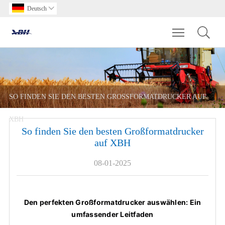
Deutsch

Toggle main m
SO FINDEN SIE DEN BESTEN GROSSFORMATDRUCKER AUF X
BH
So finden Sie den besten Großformatdrucker
auf XBH
08-01-2025
Den perfekten Großformatdrucker auswählen: Ein
umfassender Leitfaden