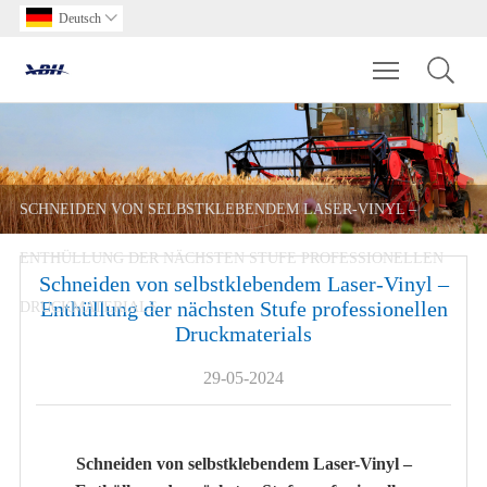
Deutsch

Toggle main m
SCHNEIDEN VON SELBSTKLEBENDEM LASER-VINYL –
ENTHÜLLUNG DER NÄCHSTEN STUFE PROFESSIONELLEN
Schneiden von selbstklebendem Laser-Vinyl –
Enthüllung der nächsten Stufe professionellen
DRUCKMATERIALS
Druckmaterials
29-05-2024
Schneiden von selbstklebendem Laser-Vinyl –