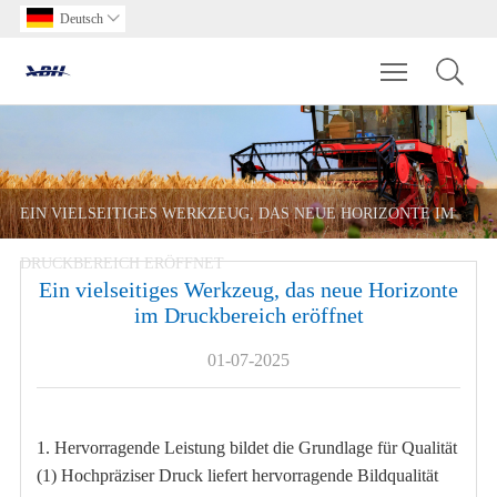
Deutsch

Toggle main m
EIN VIELSEITIGES WERKZEUG, DAS NEUE HORIZONTE IM
DRUCKBEREICH ERÖFFNET
Ein vielseitiges Werkzeug, das neue Horizonte
im Druckbereich eröffnet
01-07-2025
1. Hervorragende Leistung bildet die Grundlage für Qualität
(1) Hochpräziser Druck liefert hervorragende Bildqualität