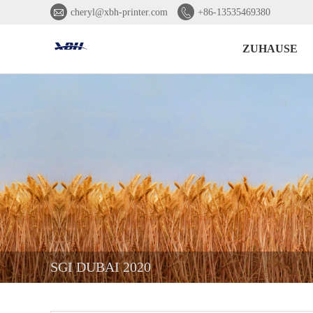


cheryl@xbh-printer.com
+86-13535469380
ZUHAUSE
SGI DUBAI 2020