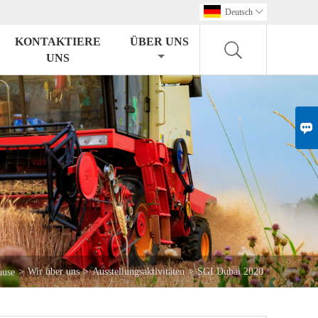
Deutsch

KONTAKTIERE
ÜBER UNS
UNS

>
Wir über uns
>
Ausstellungsaktivitäten
>
SGI Dubai 2020
ause