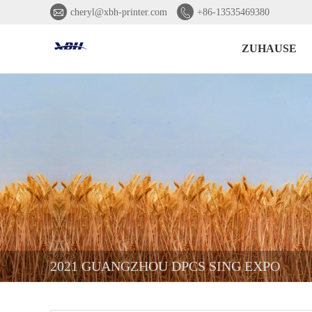


cheryl@xbh-printer.com
+86-13535469380
ZUHAUSE
2021 GUANGZHOU DPCS SING EXPO