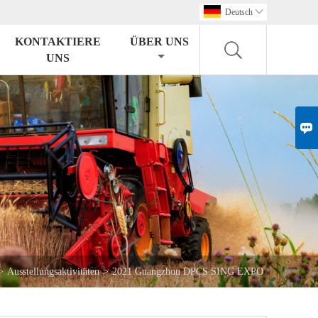
Deutsch

KONTAKTIERE
ÜBER UNS
UNS

>
Ausstellungsaktivitäten
>
2021 Guangzhou DPCS SING EXPO