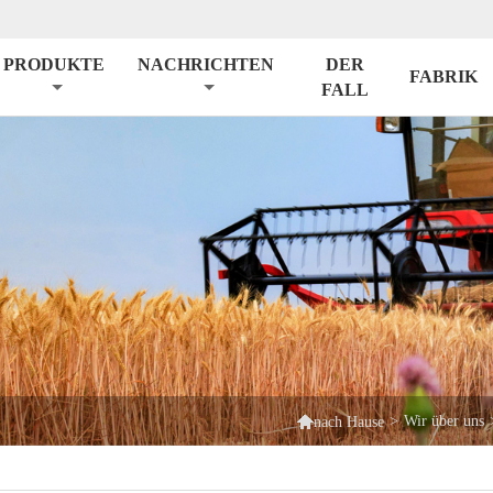
PRODUKTE
NACHRICHTEN
DER
FABRIK
FALL

>
Wir über uns
nach Hause